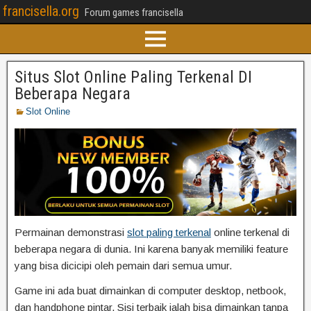
francisella.org
Forum games francisella
Situs Slot Online Paling Terkenal DI
Beberapa Negara
Slot Online
Permainan demonstrasi
slot paling terkenal
online terkenal di
beberapa negara di dunia. Ini karena banyak memiliki feature
yang bisa dicicipi oleh pemain dari semua umur.
Game ini ada buat dimainkan di computer desktop, netbook,
dan handphone pintar. Sisi terbaik ialah bisa dimainkan tanpa