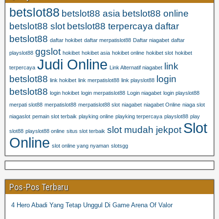
betslot88
betslot88 asia
betslot88 online
betslot88 slot
betslot88 terpercaya
daftar
betslot88
daftar hokibet
daftar merpatislot88
Daftar niagabet
daftar
ggslot
playslot88
hokibet
hokibet asia
hokibet online
hokibet slot
hokibet
Judi Online
link
terpercaya
Link Alternatif niagabet
betslot88
login
link hokibet
link merpatislot88
link playslot88
betslot88
login hokibet
login merpatislot88
Login niagabet
login playslot88
merpati slot88
merpatislot88
merpatislot88 slot
niagabet
niagabet Online
niaga slot
niagaslot
pemain slot terbaik
playking online
playking terpercaya
playslot88
play
Slot
slot mudah jekpot
slot88
playslot88 online
situs slot terbaik
Online
slot online yang nyaman
slotsgg
Pos-Pos Terbaru
4 Hero Abadi Yang Tetap Unggul Di Game Arena Of Valor