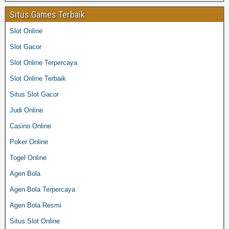
Situs Games Terbaik
Slot Online
Slot Gacor
Slot Online Terpercaya
Slot Online Terbaik
Situs Slot Gacor
Judi Online
Casino Online
Poker Online
Togel Online
Agen Bola
Agen Bola Terpercaya
Agen Bola Resmi
Situs Slot Online