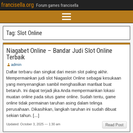
francisella.org
Forum games francisella
Tag:
Slot Online
Niagabet Online – Bandar Judi Slot Online
Terbaik
admin
Daftar terbaru dan singkat dari mesin slot paling akhir.
Mempermainkan judi slot Niagaslot Online sebagai kesukaan
yang menyenangkan sambil menghasilkan manfaat buat
betaruh. Ini dapat terjadi jika Anda mempermainkan lokasi
muatan online pada situs game online. Sudah tentu, game
online tidak permainan taruhan asing dalam telinga
perusahaan. Dikasihkan, langkah taruhan ini sudah dibuat
sekian tahun. […]
Updated: October 3, 2025 — 1:30 am
Read Post