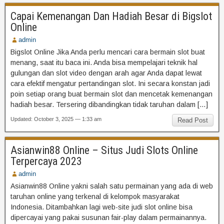
Capai Kemenangan Dan Hadiah Besar di Bigslot
Online
admin
Bigslot Online Jika Anda perlu mencari cara bermain slot buat
menang, saat itu baca ini. Anda bisa mempelajari teknik hal
gulungan dan slot video dengan arah agar Anda dapat lewat
cara efektif mengatur pertandingan slot. Ini secara konstan jadi
poin setiap orang buat bermain slot dan mencetak kemenangan
hadiah besar. Tersering dibandingkan tidak taruhan dalam […]
Updated: October 3, 2025 — 1:33 am
Read Post
Asianwin88 Online – Situs Judi Slots Online
Terpercaya 2023
admin
Asianwin88 Online yakni salah satu permainan yang ada di web
taruhan online yang terkenal di kelompok masyarakat
Indonesia. Ditambahkan lagi web-site judi slot online bisa
dipercayai yang pakai susunan fair-play dalam permainannya.