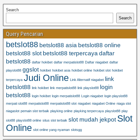
Search
Search
Query Pencarian
betslot88
betslot88 asia
betslot88 online
betslot88 slot
betslot88 terpercaya
daftar
betslot88
daftar hokibet
daftar merpatislot88
Daftar niagabet
daftar
ggslot
playslot88
hokibet
hokibet asia
hokibet online
hokibet slot
hokibet
Judi Online
link
terpercaya
Link Alternatif niagabet
betslot88
login
link hokibet
link merpatislot88
link playslot88
betslot88
login hokibet
login merpatislot88
Login niagabet
login playslot88
merpati slot88
merpatislot88
merpatislot88 slot
niagabet
niagabet Online
niaga slot
niagaslot
pemain slot terbaik
playking online
playking terpercaya
playslot88
play
Slot
slot mudah jekpot
slot88
playslot88 online
situs slot terbaik
Online
slot online yang nyaman
slotsgg