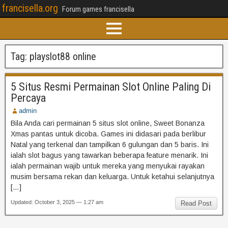
francisella.org
Forum games francisella
Tag:
playslot88 online
5 Situs Resmi Permainan Slot Online Paling Di
Percaya
admin
Bila Anda cari permainan 5 situs slot online, Sweet Bonanza
Xmas pantas untuk dicoba. Games ini didasari pada berlibur
Natal yang terkenal dan tampilkan 6 gulungan dan 5 baris. Ini
ialah slot bagus yang tawarkan beberapa feature menarik. Ini
ialah permainan wajib untuk mereka yang menyukai rayakan
musim bersama rekan dan keluarga. Untuk ketahui selanjutnya
[…]
Updated: October 3, 2025 — 1:27 am
Read Post