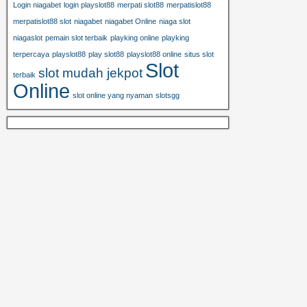
Login niagabet
login playslot88
merpati slot88
merpatislot88
merpatislot88 slot
niagabet
niagabet Online
niaga slot
niagaslot
pemain slot terbaik
playking online
playking
terpercaya
playslot88
play slot88
playslot88 online
situs slot
Slot
slot mudah jekpot
terbaik
Online
slot online yang nyaman
slotsgg