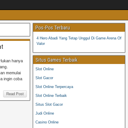
Pos-Pos Terbaru
4 Hero Abadi Yang Tetap Unggul Di Game Arena Of
Valor
at
Situs Games Terbaik
rlukan hanya
ang.
Slot Online
dan memulai
Slot Gacor
a ingin coba
Slot Online Terpercaya
Read Post
Slot Online Terbaik
Situs Slot Gacor
Judi Online
Casino Online