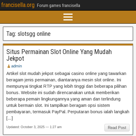
francisella.org
Forum games francisella
Tag:
slotsgg online
Situs Permainan Slot Online Yang Mudah
Jekpot
admin
Artikel slot mudah jekpot sebagai casino online yang tawarkan
beragam jenis permainan, diantaranya mesin slot online. Ini
mempunyai tingkat RTP yang lebih tinggi dan beberapa pilihan
bonus. Website ini sudah direncanakan untuk memberikan
beberapa pemain lingkungannya yang aman dan terlindung
untuk bermain slot. Ini tampilkan beragam opsi sistem
pembayaran, termasuk PayPal. Perputaran bonus ialah langkah
[…]
Updated: October 3, 2025 — 1:27 am
Read Post