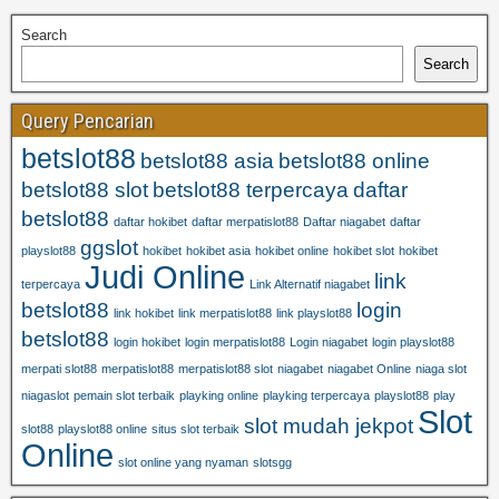
Search
Search
Query Pencarian
betslot88
betslot88 asia
betslot88 online
betslot88 slot
betslot88 terpercaya
daftar
betslot88
daftar hokibet
daftar merpatislot88
Daftar niagabet
daftar
ggslot
playslot88
hokibet
hokibet asia
hokibet online
hokibet slot
hokibet
Judi Online
link
terpercaya
Link Alternatif niagabet
betslot88
login
link hokibet
link merpatislot88
link playslot88
betslot88
login hokibet
login merpatislot88
Login niagabet
login playslot88
merpati slot88
merpatislot88
merpatislot88 slot
niagabet
niagabet Online
niaga slot
niagaslot
pemain slot terbaik
playking online
playking terpercaya
playslot88
play
Slot
slot mudah jekpot
slot88
playslot88 online
situs slot terbaik
Online
slot online yang nyaman
slotsgg