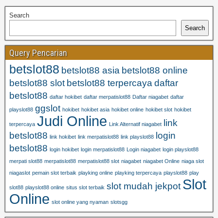
Search
Search
Query Pencarian
betslot88
betslot88 asia
betslot88 online
betslot88 slot
betslot88 terpercaya
daftar
betslot88
daftar hokibet
daftar merpatislot88
Daftar niagabet
daftar
ggslot
playslot88
hokibet
hokibet asia
hokibet online
hokibet slot
hokibet
Judi Online
link
terpercaya
Link Alternatif niagabet
betslot88
login
link hokibet
link merpatislot88
link playslot88
betslot88
login hokibet
login merpatislot88
Login niagabet
login playslot88
merpati slot88
merpatislot88
merpatislot88 slot
niagabet
niagabet Online
niaga slot
niagaslot
pemain slot terbaik
playking online
playking terpercaya
playslot88
play
Slot
slot mudah jekpot
slot88
playslot88 online
situs slot terbaik
Online
slot online yang nyaman
slotsgg