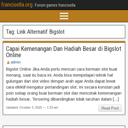
francisella.org
Forum games francisella
Tag:
Link Alternatif Bigslot
Capai Kemenangan Dan Hadiah Besar di Bigslot
Online
admin
Bigslot Online Jika Anda perlu mencari cara bermain slot buat
menang, saat itu baca ini. Anda bisa mempelajari teknik hal
gulungan dan slot video dengan arah agar Anda dapat lewat
cara efektif mengatur pertandingan slot. Ini secara konstan jadi
poin setiap orang buat bermain slot dan mencetak kemenangan
hadiah besar. Tersering dibandingkan tidak taruhan dalam […]
Updated: October 3, 2025 — 1:33 am
Read Post