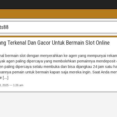
ots88
ng Terkenal Dan Gacor Untuk Bermain Slot Online
nal bermain slot dengan menyerahkan ke agen yang mempunyai rekam j
yak agen paling dipercaya yang membolehkan pemainnya mendeposit
n paling dipercaya selalu membuka dan bisa dijangkau 24 jam satu hari
kannya pemain untuk bermain kapan saja mereka ingin. Saat Anda me
e […]
3, 2025 — 1:26 am