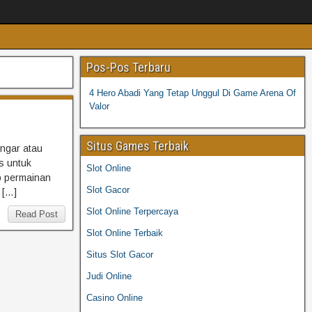
Pos-Pos Terbaru
4 Hero Abadi Yang Tetap Unggul Di Game Arena Of
Valor
Situs Games Terbaik
ngar atau
s untuk
Slot Online
p permainan
Slot Gacor
 […]
Slot Online Terpercaya
Read Post
Slot Online Terbaik
Situs Slot Gacor
Judi Online
Casino Online