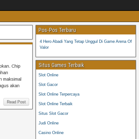
Pos-Pos Terbaru
4 Hero Abadi Yang Tetap Unggul Di Game Arena Of
Valor
Situs Games Terbaik
apkan. Chip
ihan
Slot Online
an maksimal
Slot Gacor
bagus akan
Slot Online Terpercaya
Read Post
Slot Online Terbaik
Situs Slot Gacor
Judi Online
Casino Online