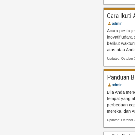
Cara Ikuti
admin
Acara pesta j
inovatif udara
berikut waktu
atas atau Anda
Updated: October 
Panduan B
admin
Bila Anda men
tempat yang aku
perbedaan cepa
mereka, dan A
Updated: October 