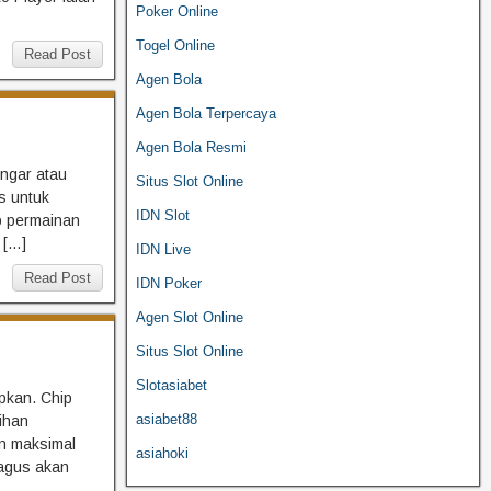
Poker Online
Togel Online
Read Post
Agen Bola
Agen Bola Terpercaya
Agen Bola Resmi
ngar atau
Situs Slot Online
s untuk
IDN Slot
p permainan
 […]
IDN Live
Read Post
IDN Poker
Agen Slot Online
Situs Slot Online
Slotasiabet
apkan. Chip
asiabet88
ihan
an maksimal
asiahoki
bagus akan