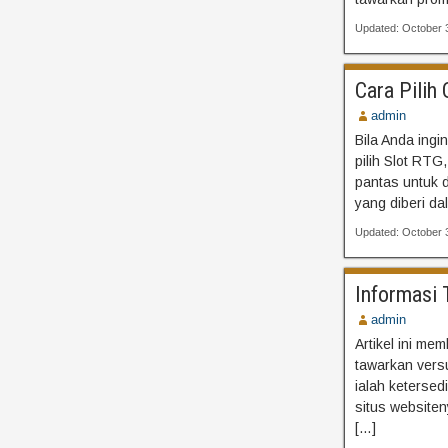
Updated: October 
Cara Pilih
admin
Bila Anda ingi
pilih Slot RT
pantas untuk d
yang diberi da
Updated: October 
Informasi 
admin
Artikel ini me
tawarkan versu
ialah ketersed
situs websiten
[…]