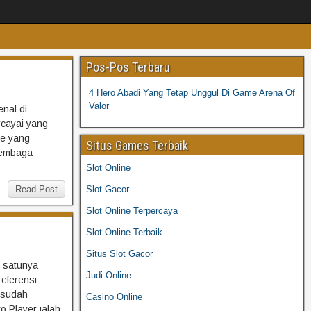
Pos-Pos Terbaru
4 Hero Abadi Yang Tetap Unggul Di Game Arena Of
Valor
nal di
rcayai yang
ne yang
Situs Games Terbaik
Lembaga
Slot Online
Read Post
Slot Gacor
Slot Online Terpercaya
Slot Online Terbaik
Situs Slot Gacor
h satunya
Judi Online
eferensi
 sudah
Casino Online
 Player ialah