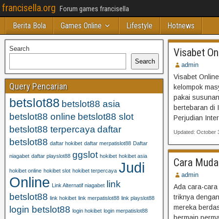
francisella.org
Forum games francisella
Berita Bola
Games Online
Lifestyle
Hotnews
Search
Visabet On
Search
admin
Visabet Online
Query Pencarian
kelompok masya
pakai susunan 
betslot88
betslot88 asia
bertebaran di
betslot88 online
betslot88 slot
Perjudian Inte
betslot88 terpercaya
daftar
Updated: October 
betslot88
daftar hokibet
daftar merpatislot88
Daftar
ggslot
niagabet
daftar playslot88
hokibet
hokibet asia
Cara Mudah
Judi
hokibet online
hokibet slot
hokibet terpercaya
admin
Online
link
Link Alternatif niagabet
Ada cara-cara 
betslot88
triknya denga
link hokibet
link merpatislot88
link playslot88
mereka berdas
login betslot88
login hokibet
login merpatislot88
bermain perma