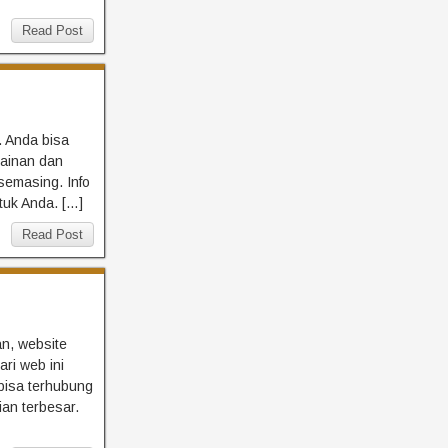
Read Post
. Anda bisa
mainan dan
semasing. Info
tuk Anda. […]
Read Post
an, website
ri web ini
 bisa terhubung
an terbesar.