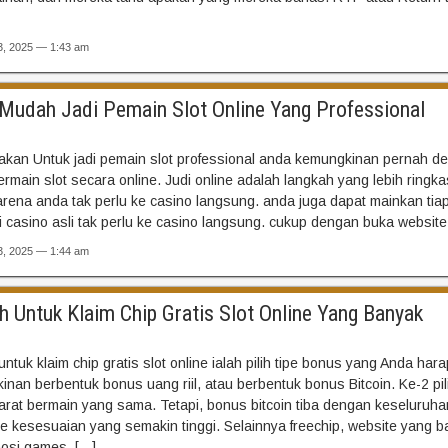
3, 2025 — 1:43 am
Mudah Jadi Pemain Slot Online Yang Professional
akan Untuk jadi pemain slot professional anda kemungkinan pernah de
rmain slot secara online. Judi online adalah langkah yang lebih ringka
arena anda tak perlu ke casino langsung. anda juga dapat mainkan tia
 casino asli tak perlu ke casino langsung. cukup dengan buka website
3, 2025 — 1:44 am
 Untuk Klaim Chip Gratis Slot Online Yang Banyak
ntuk klaim chip gratis slot online ialah pilih tipe bonus yang Anda har
inan berbentuk bonus uang riil, atau berbentuk bonus Bitcoin. Ke-2 pil
rat bermain yang sama. Tetapi, bonus bitcoin tiba dengan keseluruh
e kesesuaian yang semakin tinggi. Selainnya freechip, website yang 
osi games. […]